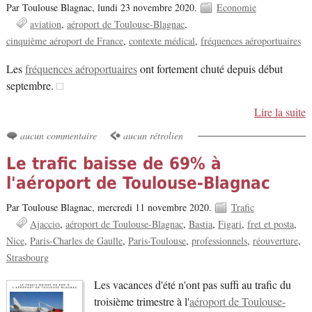
Par Toulouse Blagnac,
lundi 23 novembre 2020.
Economie
aviation
aéroport de Toulouse-Blagnac
cinquième aéroport de France
contexte médical
fréquences aéroportuaires
Les
fréquences aéroportuaires
ont fortement chuté depuis début
septembre.
Lire la suite
aucun commentaire
aucun rétrolien
Le trafic baisse de 69% à
l'aéroport de Toulouse-Blagnac
Par Toulouse Blagnac,
mercredi 11 novembre 2020.
Trafic
Ajaccio
aéroport de Toulouse-Blagnac
Bastia
Figari
fret et posta
Nice
Paris-Charles de Gaulle
Paris-Toulouse
professionnels
réouverture
Strasbourg
Les vacances d'été n'ont pas suffi au trafic du
troisième trimestre à l'
aéroport de Toulouse-