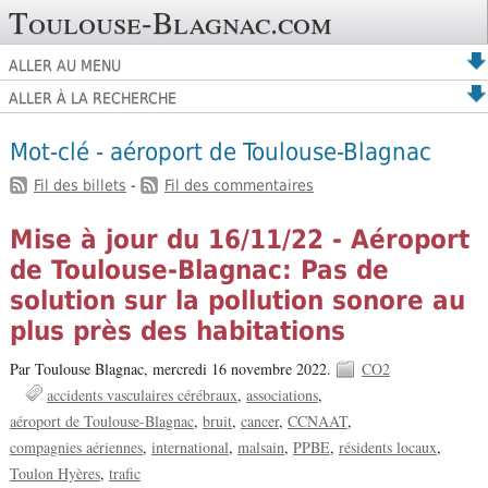
Toulouse-Blagnac.com
ALLER AU MENU
ALLER À LA RECHERCHE
Mot-clé - aéroport de Toulouse-Blagnac
Fil des billets
-
Fil des commentaires
Mise à jour du 16/11/22 - Aéroport
de Toulouse-Blagnac: Pas de
solution sur la pollution sonore au
plus près des habitations
Par Toulouse Blagnac,
mercredi 16 novembre 2022.
CO2
accidents vasculaires cérébraux
associations
aéroport de Toulouse-Blagnac
bruit
cancer
CCNAAT
compagnies aériennes
international
malsain
PPBE
résidents locaux
Toulon Hyères
trafic