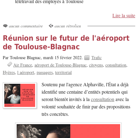
télétravail des employés à Toulouse
Lire la suite
aucun commentaire
aucun rétrolien
Réunion sur le futur de l'aéroport
de Toulouse-Blagnac
Par Toulouse Blagnac,
mardi 15 février 2022.
Trafic
Air France
aéroport de Toulouse-Blagnac
citoyens
consultation
Hyères
l aéroport
passagers
territorial
Soutenu par l'agence Alphaville, l'État a déjà
identifié une centaine d’entités potentiels qui
seront bientôt invités à la
consultation
avec la
volonté souhaitée de finir par des propositions
très concrètes.