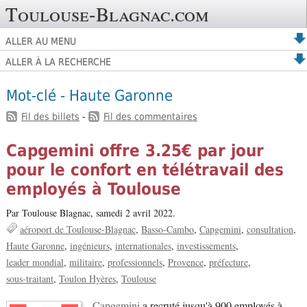
Toulouse-Blagnac.com
ALLER AU MENU
ALLER À LA RECHERCHE
Mot-clé - Haute Garonne
Fil des billets
-
Fil des commentaires
Capgemini offre 3.25€ par jour
pour le confort en télétravail des
employés à Toulouse
Par Toulouse Blagnac,
samedi 2 avril 2022.
aéroport de Toulouse-Blagnac
Basso-Cambo
Capgemini
consultation
Haute Garonne
ingénieurs
internationales
investissements
leader mondial
militaire
professionnels
Provence
préfecture
sous-traitant
Toulon Hyères
Toulouse
Capgemini
a recruté jusqu'à 900 employés à