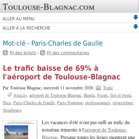
Toulouse-Blagnac.com
ALLER AU MENU
ALLER À LA RECHERCHE
Mot-clé - Paris-Charles de Gaulle
Fil des billets
-
Fil des commentaires
Le trafic baisse de 69% à
l'aéroport de Toulouse-Blagnac
Par Toulouse Blagnac,
mercredi 11 novembre 2020.
Trafic
Ajaccio
aéroport de Toulouse-Blagnac
Bastia
Figari
fret et posta
Nice
Paris-Charles de Gaulle
Paris-Toulouse
professionnels
réouverture
Strasbourg
Les vacances d'été n'ont pas suffi au trafic du
troisième trimestre à l'
aéroport de Toulouse-
Blagnac
. Presque toutes les lignes montrent une