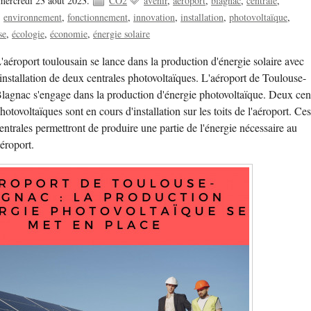
mercredi 23 août 2023.
CO2
avenir
aéroport
blagnac
centrale
environnement
fonctionnement
innovation
installation
photovoltaïque
se
écologie
économie
énergie solaire
'aéroport toulousain se lance dans la production d'énergie solaire avec
'installation de deux centrales photovoltaïques. L'aéroport de Toulouse-
lagnac s'engage dans la production d'énergie photovoltaïque. Deux cen
hotovoltaïques sont en cours d'installation sur les toits de l'aéroport. Ce
entrales permettront de produire une partie de l'énergie nécessaire au
éroport.