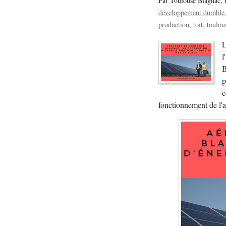
Par Toulouse Blagnac,
développement durable
production
toit
toulou
L
l
B
p
c
fonctionnement de l'a