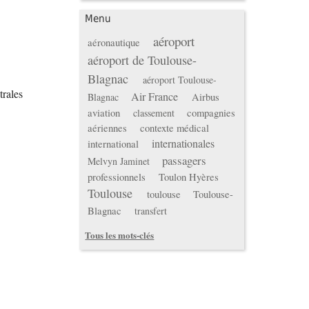
Menu
aéroport
aéronautique
aéroport de Toulouse-
Blagnac
aéroport Toulouse-
trales
Air France
Airbus
Blagnac
s
aviation
compagnies
classement
aériennes
contexte médical
internationales
international
passagers
Melvyn Jaminet
professionnels
Toulon Hyères
Toulouse
toulouse
Toulouse-
Blagnac
transfert
Tous les mots-clés