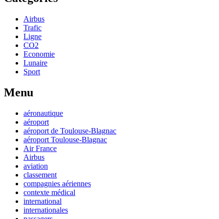
Airbus
Trafic
Ligne
CO2
Economie
Lunaire
Sport
Menu
aéronautique
aéroport
aéroport de Toulouse-Blagnac
aéroport Toulouse-Blagnac
Air France
Airbus
aviation
classement
compagnies aériennes
contexte médical
international
internationales
passagers