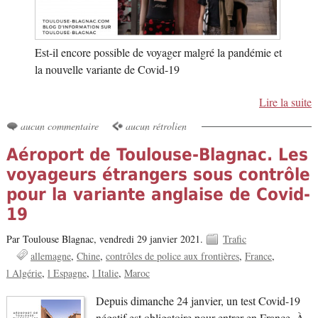
Est-il encore possible de voyager malgré la pandémie et
la nouvelle variante de Covid-19
Lire la suite
aucun commentaire
aucun rétrolien
Aéroport de Toulouse-Blagnac. Les
voyageurs étrangers sous contrôle
pour la variante anglaise de Covid-
19
Par Toulouse Blagnac,
vendredi 29 janvier 2021.
Trafic
allemagne
Chine
contrôles de police aux frontières
France
l Algérie
l Espagne
l Italie
Maroc
Depuis dimanche 24 janvier, un test Covid-19
négatif est obligatoire pour entrer en France. À