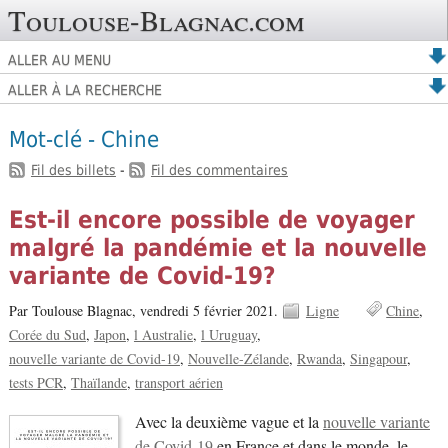
Toulouse-Blagnac.com
ALLER AU MENU
ALLER À LA RECHERCHE
Mot-clé - Chine
Fil des billets
-
Fil des commentaires
Est-il encore possible de voyager
malgré la pandémie et la nouvelle
variante de Covid-19?
Par Toulouse Blagnac,
vendredi 5 février 2021.
Ligne
Chine
Corée du Sud
Japon
l Australie
l Uruguay
nouvelle variante de Covid-19
Nouvelle-Zélande
Rwanda
Singapour
tests PCR
Thaïlande
transport aérien
Avec la deuxième vague et la
nouvelle variante
de Covid-19
en France et dans le monde, le