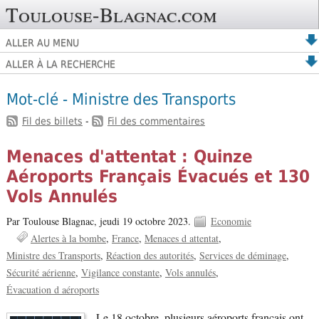
Toulouse-Blagnac.com
ALLER AU MENU
ALLER À LA RECHERCHE
Mot-clé - Ministre des Transports
Fil des billets
-
Fil des commentaires
Menaces d'attentat : Quinze
Aéroports Français Évacués et 130
Vols Annulés
Par Toulouse Blagnac,
jeudi 19 octobre 2023.
Economie
Alertes à la bombe
France
Menaces d attentat
Ministre des Transports
Réaction des autorités
Services de déminage
Sécurité aérienne
Vigilance constante
Vols annulés
Évacuation d aéroports
Le 18 octobre, plusieurs aéroports français ont