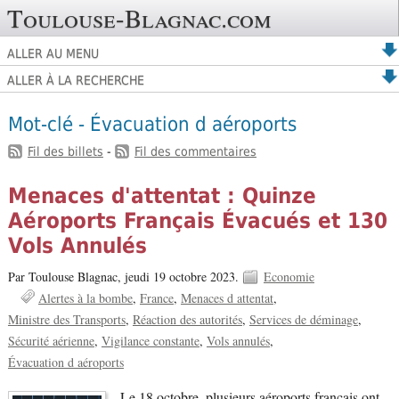
Toulouse-Blagnac.com
ALLER AU MENU
ALLER À LA RECHERCHE
Mot-clé - Évacuation d aéroports
Fil des billets
-
Fil des commentaires
Menaces d'attentat : Quinze
Aéroports Français Évacués et 130
Vols Annulés
Par Toulouse Blagnac,
jeudi 19 octobre 2023.
Economie
Alertes à la bombe
France
Menaces d attentat
Ministre des Transports
Réaction des autorités
Services de déminage
Sécurité aérienne
Vigilance constante
Vols annulés
Évacuation d aéroports
Le 18 octobre, plusieurs aéroports français ont