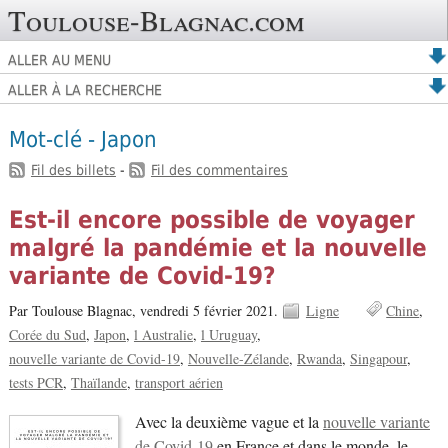
Toulouse-Blagnac.com
ALLER AU MENU
ALLER À LA RECHERCHE
Mot-clé - Japon
Fil des billets
-
Fil des commentaires
Est-il encore possible de voyager
malgré la pandémie et la nouvelle
variante de Covid-19?
Par Toulouse Blagnac,
vendredi 5 février 2021.
Ligne
Chine
Corée du Sud
Japon
l Australie
l Uruguay
nouvelle variante de Covid-19
Nouvelle-Zélande
Rwanda
Singapour
tests PCR
Thaïlande
transport aérien
Avec la deuxième vague et la
nouvelle variante
de Covid-19
en France et dans le monde, le