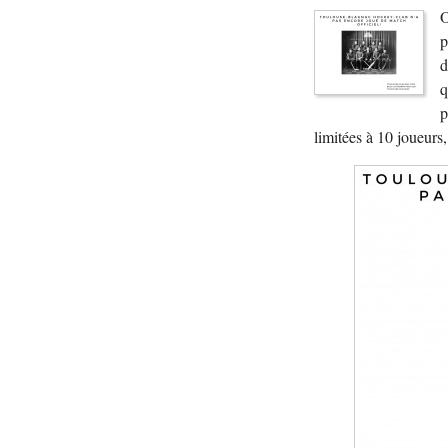
O
p
d
q
p
limitées à 10 joueurs,