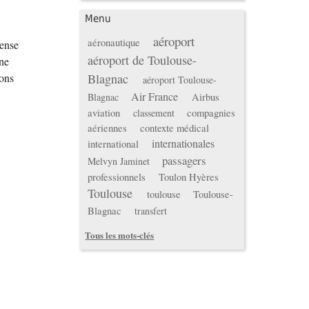
Menu
aéroport
aéronautique
pense
aéroport de Toulouse-
 ne
Blagnac
ions
aéroport Toulouse-
Air France
Airbus
Blagnac
aviation
compagnies
classement
aériennes
contexte médical
internationales
international
passagers
Melvyn Jaminet
professionnels
Toulon Hyères
Toulouse
toulouse
Toulouse-
Blagnac
transfert
Tous les mots-clés