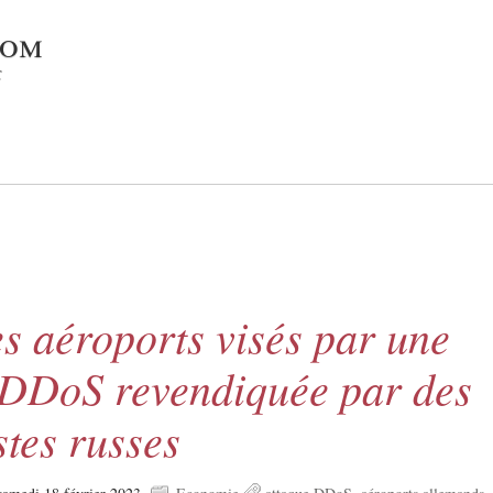
com
c
s aéroports visés par une
 DDoS revendiquée par des
stes russes