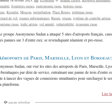
samedi 18 février 2023.
Economie
attaque DDoS
aéroports allemands
inalité
frontières russes
gastronomie russe
histoire russe
ique
Kremlin
Moscou
perturbation
Place Rouge
politique russe
retard de vol
risques informatiques
Russie
réseau
système de contrôle aérien
ourisme russe
trafic aérien
vol annulé
vulnérabilité
économie russe
e groupe Anonymous Sudan a attaqué 5 sites d'aéroports français, caus
es pannes sur 3 d'entre eux; se revendiquant islamiste et pro-russe.
Aéroports de Paris, Marseille, Lyon et Bordeau
nymous Sudan, ont visé les sites des aéroports de Paris, Marseille, Lyo
erattaques par déni de service, entraînant une panne de trois d'entre e
te à lancer des vagues de connexions simultanées pour surcharger le se
la plateforme.
Lire la
aucun rétrolien