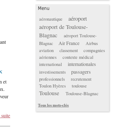
Menu
aéroport
aéronautique
aéroport de Toulouse-
Blagnac
aéroport Toulouse-
ant
Air France
Airbus
Blagnac
aviation
compagnies
classement
aériennes
contexte médical
internationales
international
x
passagers
investissements
professionnels
recrutement
n et
Toulon Hyères
toulouse
ux.
Toulouse
Toulouse-Blagnac
rveur
Tous les mots-clés
 suite