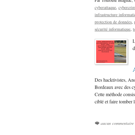
Par Toulouse Blagnac,
cyberattaque
cybercrim
infrastructure informat
protection de données
sécurité informatique
t
L
d
Des hacktivistes, Ano
Bordeaux avec des cyb
Cette méthode consis
ciblé et faire tomber 
aucun commentaire