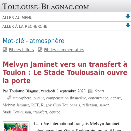
Toulouse-Blagnac.com
ALLER AU MENU
ALLER À LA RECHERCHE
Mot-clé - atmosphère
Fil des billets
-
Fil des commentaires
Melvyn Jaminet vers un transfert à
Toulon : Le Stade Toulousain ouvre
la porte
Par Toulouse Blagnac,
vendredi 8 septembre 2023.
Sport
atmosphère
buteur
compensation financière
concurrence
départ
Melvyn Jaminet
RCT
Rugby Club Toulonnais
réflexion
saison
Stade Toulousain
transfert
équipe
L'arrière international français Melvyn Jaminet,
actuellement au Stade Toulousain, pourrait bien