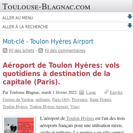
Toulouse-Blagnac.com
ALLER AU MENU
ALLER À LA RECHERCHE
Mot-clé - Toulon Hyères Airport
Fil des billets
-
Fil des commentaires
Aéroport de Toulon Hyères: vols
quotidiens à destination de la
capitale (Paris).
Par Toulouse Blagnac,
mardi 1 février 2022.
Ligne
EasyJet
Gorges du Verdon
militaire
Paris-Orly
Provence
Saint-Tropez
Toulon Hyères
Toulon Hyères Airport
Vinci
L'aéroport de
Toulon Hyères
est l'un des trois
aéroports français pour une utilisation mixte,
civile et militaire. La marine a un rôle central