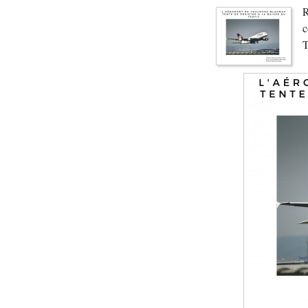
R
c
T