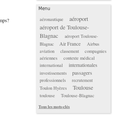
Menu
aéroport
aéronautique
emps?
aéroport de Toulouse-
Blagnac
aéroport Toulouse-
Air France
Airbus
Blagnac
aviation
compagnies
classement
aériennes
contexte médical
internationales
international
passagers
investissements
professionnels
recrutement
Toulouse
Toulon Hyères
toulouse
Toulouse-Blagnac
Tous les mots-clés